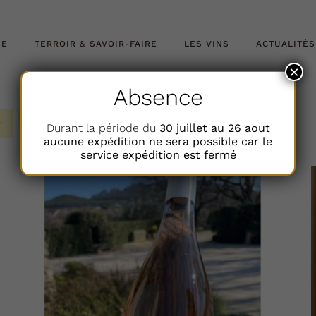
NE
TERROIR & SAVOIR-FAIRE
LES VINS
ACTUALITÉS
×
Absence
Durant la période du
30 juillet au 26 aout
aucune expédition ne sera possible car le
service expédition est fermé
AJOUTER AU PANIER
DÉTAILS
/