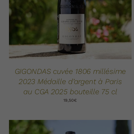
GIGONDAS cuvée 1806 millésime
2023 Médaille d’argent à Paris
au CGA 2025 bouteille 75 cl
19,50
€