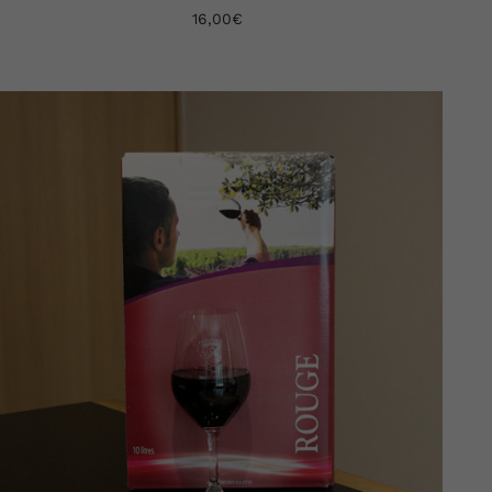
16,00
€
AJOUTER AU PANIER
DÉTAILS
/