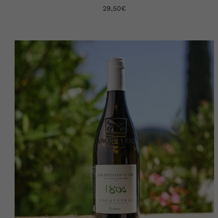
29,50
€
AJOUTER AU PANIER
DÉTAILS
/