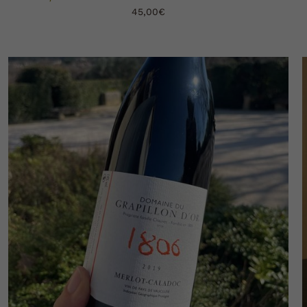
45,00
€
AJOUTER AU PANIER
DÉTAILS
/