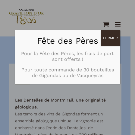
Passer
au
contenu
Fête des Pères
FERMER
Pour la Fête des Pères, les frais de port
sont offerts !
Pour toute commande de
30 bouteilles
de Gigondas ou de Vacqueyras
Terroir
Les Dentelles de Montmirail, une originalité
géologique
,
Les terroirs des vins de Gigondas forment un
ensemble géologique unique. Le vignoble est
enchassé dans l’écrin des Dentelles de
Montmirail, nées de la mer il y a 200 millions