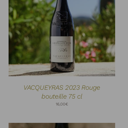
AJOUTER AU PANIER
DÉTAILS
/
VACQUEYRAS 2023 Rouge
bouteille 75 cl
16,00
€