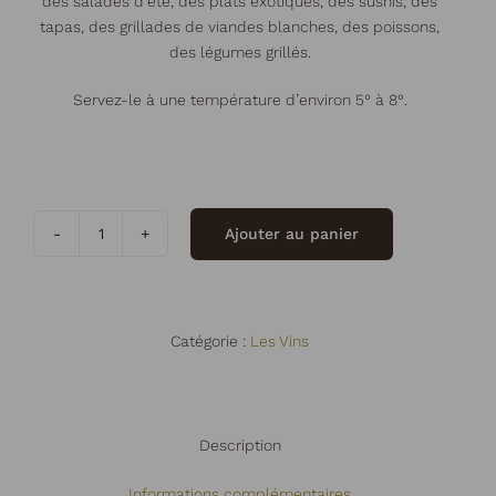
des salades d’été, des plats exotiques, des sushis, des
tapas, des grillades de viandes blanches, des poissons,
des légumes grillés.
Servez-le à une température d’environ 5° à 8°.
Ajouter au panier
quantité
de
Rosé
Bio
Catégorie :
Les Vins
2025
VIN
de
FRANCE
Description
12.5°
Bouteille
Informations complémentaires