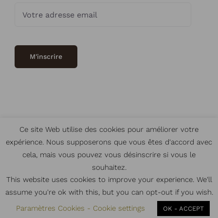
Ce site Web utilise des cookies pour améliorer votre
expérience. Nous supposerons que vous êtes d'accord avec
© Copyright
2026 | Crédits
Intrasite
|
CGV
|
Mentions légales
cela, mais vous pouvez vous désinscrire si vous le
souhaitez.
Instagram
This website uses cookies to improve your experience. We'll
assume you're ok with this, but you can opt-out if you wish.
Paramètres Cookies - Cookie settings
OK - ACCEPT