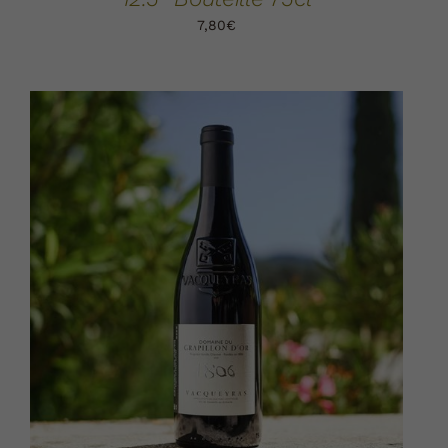
7,80
€
AJOUTER AU PANIER
DÉTAILS
/