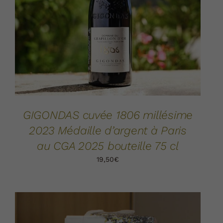
AJOUTER AU PANIER
DÉTAILS
/
GIGONDAS cuvée 1806 millésime
2023 Médaille d’argent à Paris
au CGA 2025 bouteille 75 cl
19,50
€