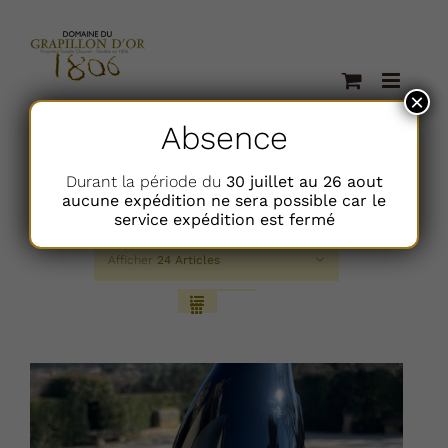
Passer
au
contenu
×
Absence
Durant la période du
30 juillet au 26 aout
aucune expédition ne sera possible car le
Trier par
Prix
service expédition est fermé
Afficher
24 Articles