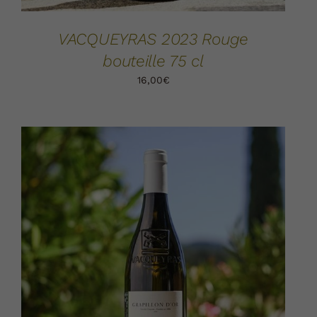
VACQUEYRAS 2023 Rouge
bouteille 75 cl
16,00
€
AJOUTER AU PANIER
DÉTAILS
/