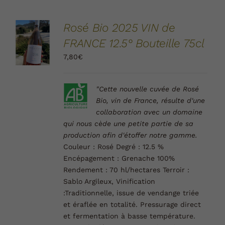
AJOUTER
Rosé Bio 2025 VIN de
AU
FRANCE 12.5° Bouteille 75cl
PANIER
/
7,80
€
DÉTAILS
"Cette nouvelle cuvée de Rosé
Bio, vin de France, résulte d'une
collaboration avec un domaine
qui nous cède une petite partie de sa
production afin d'étoffer notre gamme.
Couleur :
Rosé
Degré :
12.5 %
Encépagement :
Grenache 100%
Rendement :
70 hl/hectares
Terroir :
Sablo Argileux,
Vinification
:
Traditionnelle, issue de vendange triée
et éraflée en totalité. Pressurage direct
et fermentation à basse température.