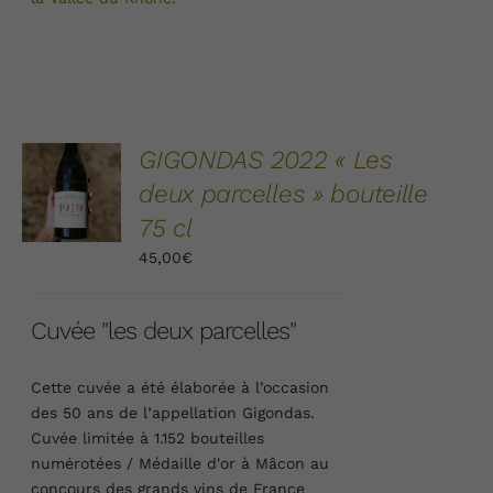
AJOUTER
GIGONDAS 2022 « Les
AU
deux parcelles » bouteille
PANIER
/
75 cl
DÉTAILS
45,00
€
Cuvée "les deux parcelles"
Cette cuvée a été élaborée à l’occasion
des 50 ans de l’appellation Gigondas.
Cuvée limitée à 1.152 bouteilles
numérotées /
Médaille d'or à Mâcon au
concours des grands vins de France