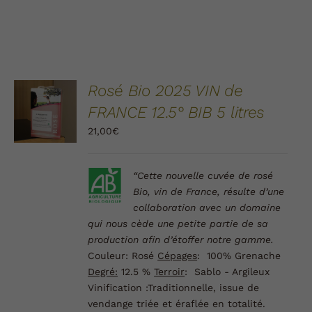
AJOUTER
Rosé Bio 2025 VIN de
AU
FRANCE 12.5° BIB 5 litres
PANIER
/
21,00
€
DÉTAILS
“Cette nouvelle cuvée de
rosé
Bio
, vin de France, résulte d’une
collaboration avec un domaine
qui nous cède une petite partie de sa
production afin d’étoffer notre gamme.
Couleur
: Rosé
Cépages
: 100% Grenache
Degré:
12.5 %
Terroir
: Sablo - Argileux
Vinification :
Traditionnelle, issue de
vendange triée et éraflée en totalité.