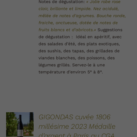
Notes de dégustation:
« Jolie robe rose
clair, brillante et limpide. Nez acidulé,
mêlée de notes d'agrumes. Bouche ronde,
fraiche, onctueuse, dotée de notes de
fruits blancs et d'abricots.
»
Suggestions
de dégustation :
Idéal en apéritif, avec
des salades d’été, des plats exotiques,
des sushis, des tapas, des grillades de
viandes blanches, des poissons, des
légumes grillés. Servez-le à une
température d'environ 5° à 8°.
AJOUTER
GIGONDAS cuvée 1806
AU
millésime 2023 Médaille
PANIER
/
d’argent à Paris au CGA