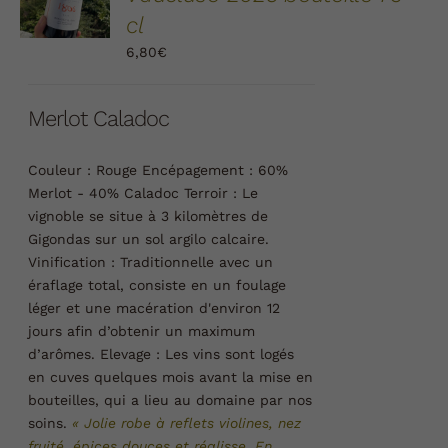
/
cl
DÉTAILS
6,80
€
Merlot Caladoc
Couleur :
Rouge
Encépagement :
60%
Merlot - 40% Caladoc
Terroir :
Le
vignoble se situe à 3 kilomètres de
Gigondas sur un sol argilo calcaire.
Vinification :
Traditionnelle avec un
éraflage total, consiste en un foulage
léger et une macération d'environ 12
jours afin d’obtenir un maximum
d’arômes.
Elevage :
Les vins sont logés
en cuves quelques mois avant la mise en
bouteilles, qui a lieu au domaine par nos
soins.
« Jolie robe à reflets violines, nez
fruité, épices douces et réglisse. En