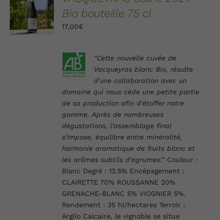
AU
Bio bouteille 75 cl
PANIER
/
17,00
€
DÉTAILS
"Cette nouvelle cuvée de
Vacqueyras blanc Bio, résulte
d'une collaboration avec un
domaine qui nous cède une petite partie
de sa production afin d'étoffer notre
gamme.
Après de nombreuses
dégustations, l'assemblage final
s'impose, équilibre entre minéralité,
harmonie aromatique de fruits blanc et
les arômes subtils d'agrumes'."
Couleur :
Blanc
Degré :
13.5%
Encépagement :
CLAIRETTE 70% ROUSSANNE 20%
GRENACHE-BLANC 5% VIOGNIER 5%.
Rendement :
35 hl/hectares
Terroir :
Argilo Calcaire, le vignoble se situe