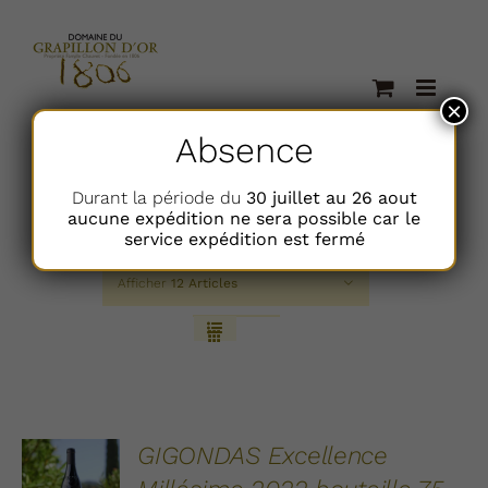
Passer
au
contenu
×
Absence
Durant la période du
30 juillet au 26 aout
aucune expédition ne sera possible car le
Trier par
Classement
service expédition est fermé
Afficher
12 Articles
AJOUTER
GIGONDAS Excellence
AU