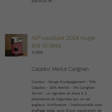
d'environ 8°.
AJOUTER
IGP vaucluse 2024 rouge
AU
BIB 10 litres
PANIER
/
27,50
€
DÉTAILS
Caladoc Merlot Carignan
Couleur :
Rouge
Encépagement :
75%
Caladoc - 20% Merlot - 5% Carignan
Terroir :
Le vignoble se situe à 3
kilomètres de Gigondas sur un sol
argileux.
Vinification :
Traditionnelle avec
éraflage total, suivi d'une macération de