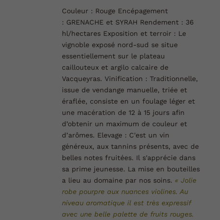
Couleur :
Rouge
Encépagement
:
GRENACHE et SYRAH
Rendement :
36
hl/hectares
Exposition et terroir :
Le
vignoble exposé nord-sud se situe
essentiellement sur le plateau
caillouteux et argilo calcaire de
Vacqueyras.
Vinification :
Traditionnelle,
issue de vendange manuelle, triée et
éraflée, consiste en un foulage léger et
une macération de 12 à 15 jours afin
d’obtenir un maximum de couleur et
d’arômes.
Elevage :
C'est un vin
généreux, aux tannins présents, avec de
belles notes fruitées. Il s'apprécie dans
sa prime jeunesse. La mise en bouteilles
a lieu au domaine par nos soins.
« Jolie
robe pourpre aux nuances violines. Au
niveau aromatique il est très expressif
avec une belle palette de fruits rouges.