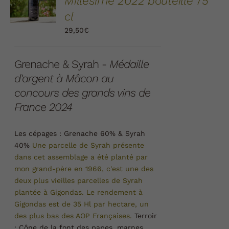
Millésime 2022 bouteille 75
PANIER
/
cl
DÉTAILS
29,50
€
Grenache & Syrah -
Médaille
d'argent à Mâcon au
concours des grands vins de
France 2024
Les cépages :
Grenache 60% & Syrah
40%
Une parcelle de Syrah présente
dans cet assemblage a été planté par
mon grand-père en 1966, c'est une des
deux plus vieilles parcelles de Syrah
plantée à Gigondas. Le rendement à
Gigondas est de 35 Hl par hectare, un
des plus bas des AOP Françaises.
Terroir
:
Cône de la font des papes, marnes