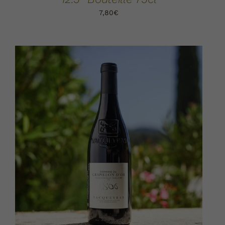
7,80
€
AJOUTER AU PANIER
DÉTAILS
/