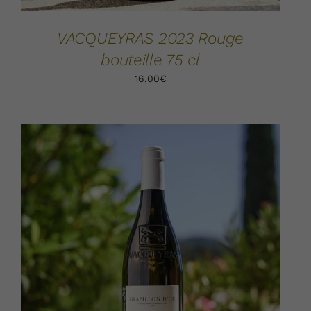
VACQUEYRAS 2023 Rouge
bouteille 75 cl
16,00
€
AJOUTER AU PANIER
DÉTAILS
/