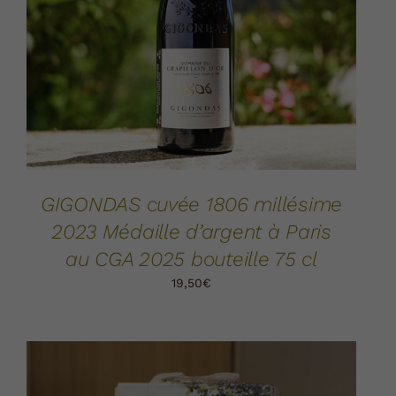
AJOUTER AU PANIER
DÉTAILS
/
GIGONDAS cuvée 1806 millésime
2023 Médaille d’argent à Paris
au CGA 2025 bouteille 75 cl
19,50
€