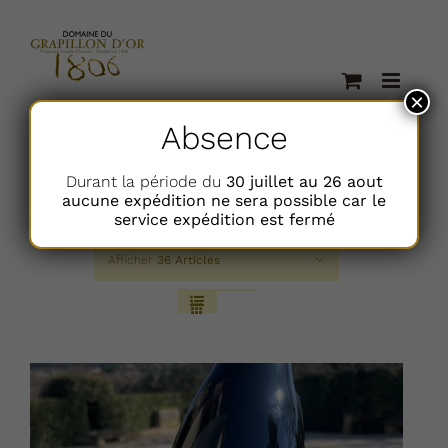
Passer
au
contenu
×
Absence
Durant la période du
30 juillet au 26 aout
aucune expédition ne sera possible car le
Trier par
Prix
service expédition est fermé
Afficher
36 Articles