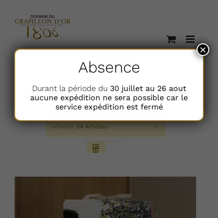
Passer
au
contenu
×
Absence
Durant la période du
30 juillet au 26 aout
aucune expédition ne sera possible car le
Trier par
Popularité
service expédition est fermé
Afficher
24 Articles