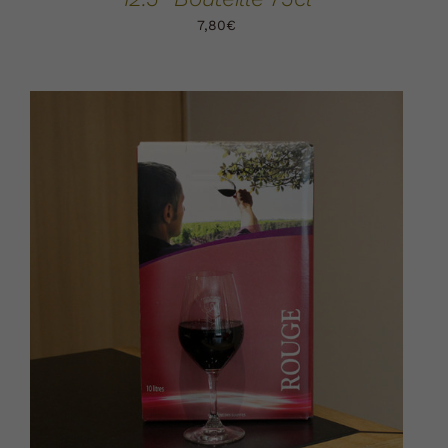
7,80
€
AJOUTER AU PANIER
DÉTAILS
/