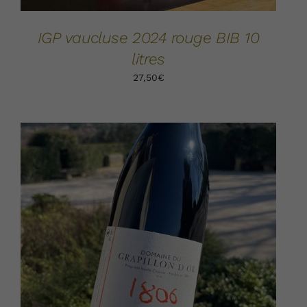
IGP vaucluse 2024 rouge BIB 10
litres
27,50
€
AJOUTER AU PANIER
DÉTAILS
/