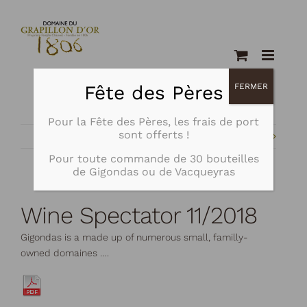
Passer
au
contenu
Fête des Pères
FERMER
Pour la Fête des Pères, les frais de port
sont offerts !
Précédent
Suivant
Pour toute commande de
30 bouteilles
de Gigondas ou de Vacqueyras
Wine Spectator 11/2018
Gigondas is a made up of numerous small, familly-
owned domaines ….