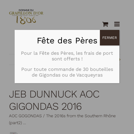
Passer
au
contenu
Fête des Pères
FERMER
Pour la Fête des Pères, les frais de port
sont offerts !
Précédent
Suivant
Pour toute commande de
30 bouteilles
de Gigondas ou de Vacqueyras
JEB DUNNUCK AOC
GIGONDAS 2016
AOC GOGONDAS / The 2016s from the Southern Rhône
(part2) …