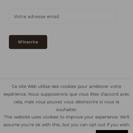
Ce site Web utilise des cookies pour améliorer votre
expérience. Nous supposerons que vous êtes d'accord avec
© Copyright
2026 | Crédits
Intrasite
|
CGV
|
Mentions légales
cela, mais vous pouvez vous désinscrire si vous le
souhaitez.
Instagram
This website uses cookies to improve your experience. We'll
assume you're ok with this, but you can opt-out if you wish.